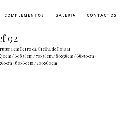
COMPLEMENTOS
GALERIA
CONTACTOS
ef 92
rutura em Ferro da Grelha de Pousar
30cm / 60X38cm / 70x38cm / 80x38cm / 68x50cm /
x60cm / 80x60cm / 100x60cm