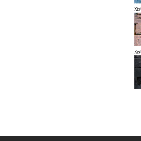
Xis
Xis