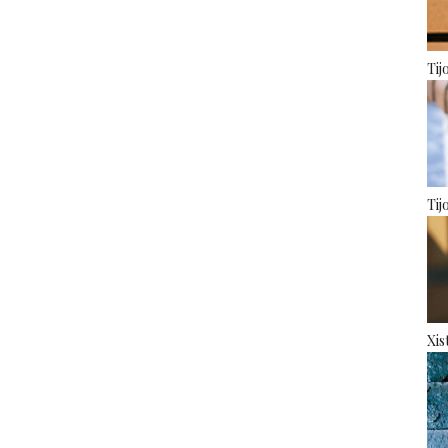
Tij
Tij
Xis