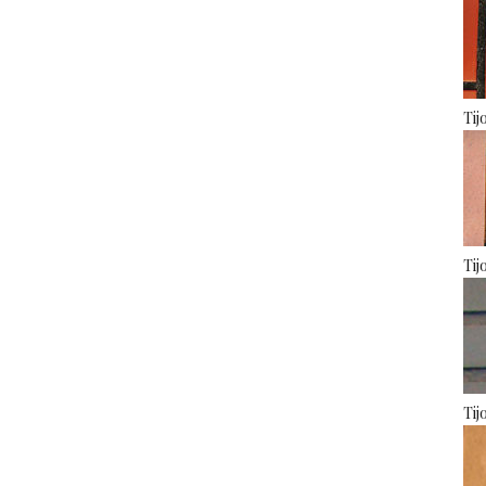
Tij
Tij
Tij