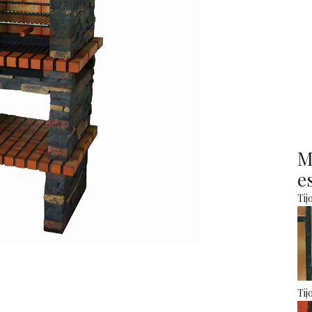
M
e
Tij
Tij