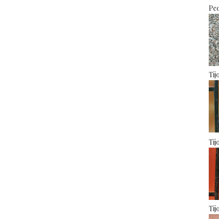
Ped
Tij
Tij
Tij