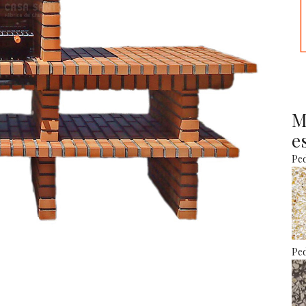
M
e
Ped
Ped