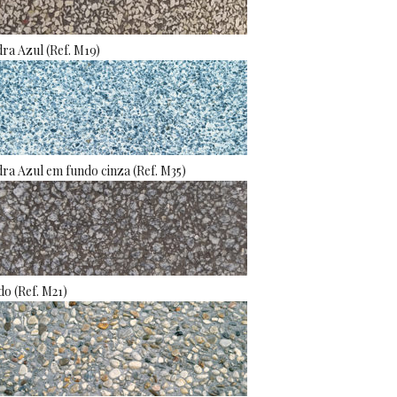
ra Azul (Ref. M19)
ra Azul em fundo cinza (Ref. M35)
o (Ref. M21)