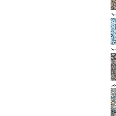
Ped
Ped
God