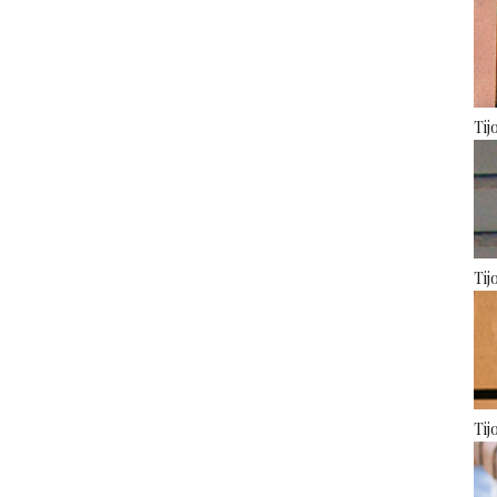
Tij
Tij
Tij