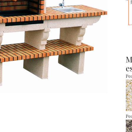
M
e
Ped
Ped