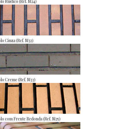
olo Rústico (Ref. M24)
olo Cinza (Ref. M32)
olo Creme (Ref. M33)
olo com Frente Redonda (Ref. M25)