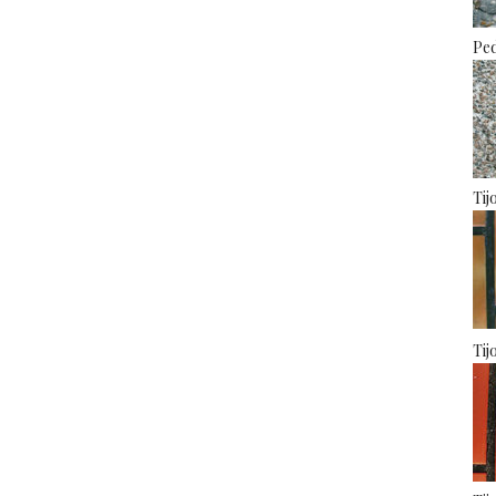
Ped
Tij
Tij