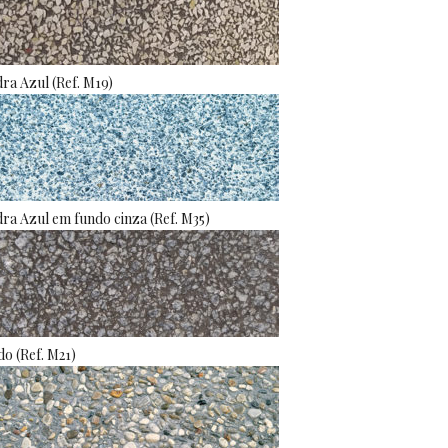
ra Azul (Ref. M19)
ra Azul em fundo cinza (Ref. M35)
o (Ref. M21)