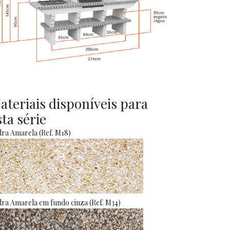
ateriais disponíveis para
sta série
ra Amarela (Ref. M18)
ra Amarela em fundo cinza (Ref. M34)