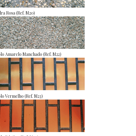
ra Rosa (Ref. M20)
olo Amarelo Manchado (Ref. M22)
olo Vermelho (Ref. M23)