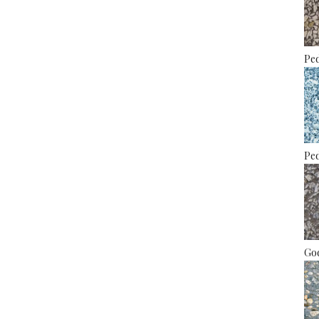
Ped
Ped
God