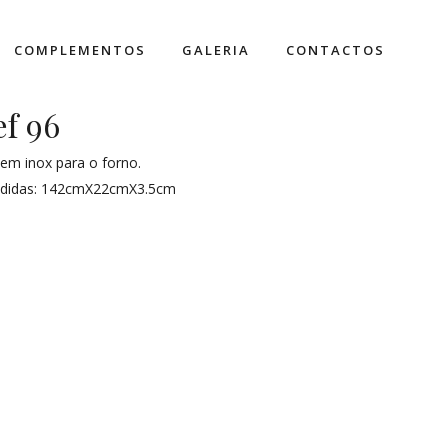
COMPLEMENTOS
GALERIA
CONTACTOS
ef 96
em inox para o forno.
didas: 142cmX22cmX3.5cm